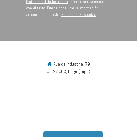
Portabilidad de los datos
. Información Adicional
con el texto: Puede consultar la información
adicional en nuestra
Politica de Privacidad
.
Rúa da Industria, 79
CP 27.003, Lugo (Lugo)